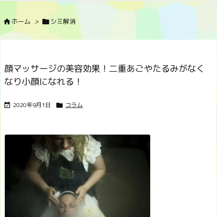
ホーム
>
シミ解消


顔マッサージの美容効果！二重あごやたるみがなく
なり小顔になれる！
2020年9月1日
コラム

