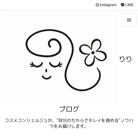
Instagram
LINE


メニュ

サイド
りり

前へ

次へ

検索
ブログ
コスメコンシェルジュが、”自分のちからでキレイを育める”ノウハ
ウをお届けします。