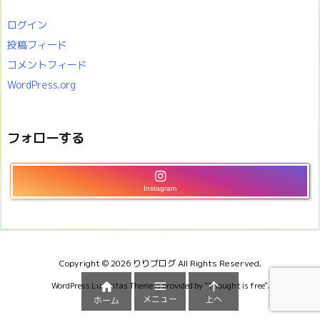
ログイン
投稿フィード
コメントフィード
WordPress.org
フォローする
Instagram
Copyright ©
2026
りりブログ
All Rights Reserved.



WordPress Luxeritas Theme is provided by "
Thought is free
".
メニュー
上へ
ホーム