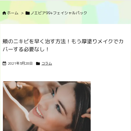
ホーム
>
ノエビア99+フェイシャルパック


頬のニキビを早く治す方法！もう厚塗りメイクでカ
バーする必要なし！
2021年3月28日
コラム

