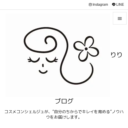
Instagram
LINE


メニュ

サイド
りり

前へ

次へ

検索
ブログ
コスメコンシェルジュが、”自分のちからでキレイを育める”ノウハ
ウをお届けします。