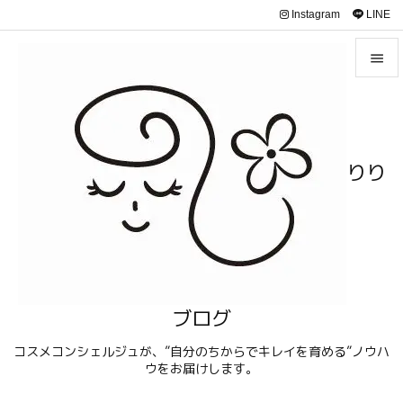
Instagram
LINE


メニュ

サイド
りり

前へ

次へ

検索
ブログ
コスメコンシェルジュが、”自分のちからでキレイを育める”ノウハ
ウをお届けします。