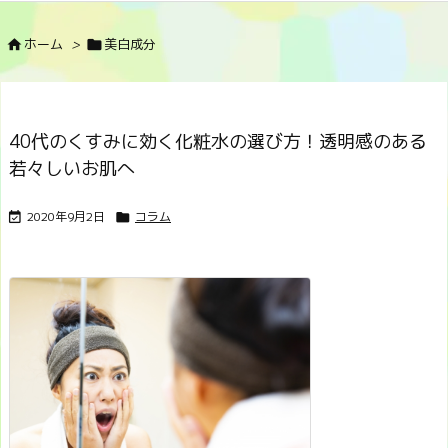
ホーム
>
美白成分


40代のくすみに効く化粧水の選び方！透明感のある
若々しいお肌へ
2020年9月2日
コラム

