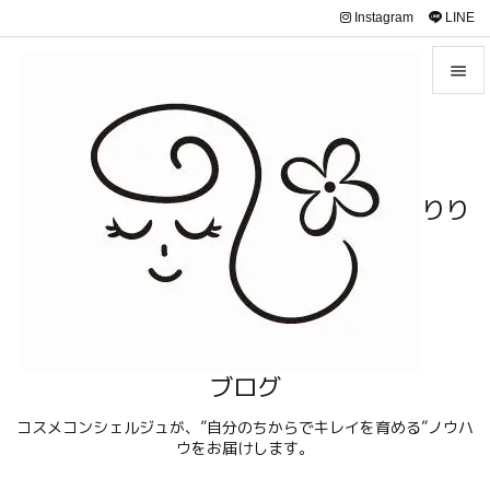
Instagram
LINE


メニュ

サイド
りり

前へ

次へ

検索
ブログ
コスメコンシェルジュが、”自分のちからでキレイを育める”ノウハ
ウをお届けします。