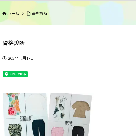
ホーム
>
骨格診断


骨格診断
2024年9月17日
