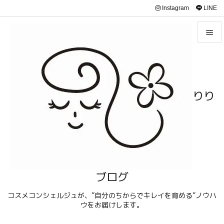
Instagram
LINE


メニュ

サイド
りり

前へ

次へ

検索
ブログ
コスメコンシェルジュが、”自分のちからでキレイを育める”ノウハ
ウをお届けします。