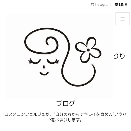
Instagram
LINE


メニュ

サイド
りり

前へ

次へ

検索
ブログ
コスメコンシェルジュが、”自分のちからでキレイを育める”ノウハ
ウをお届けします。