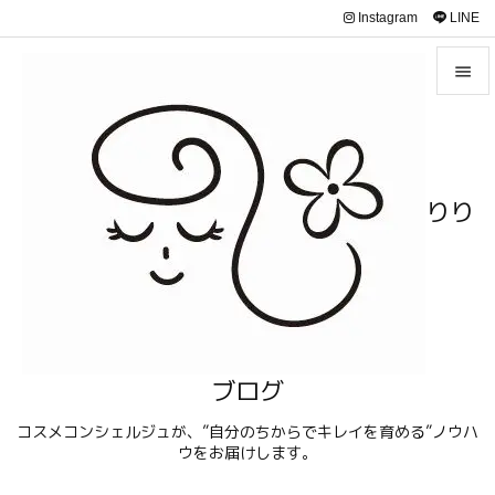
Instagram
LINE


メニュ

サイド
りり

前へ

次へ

検索
ブログ
コスメコンシェルジュが、”自分のちからでキレイを育める”ノウハ
ウをお届けします。