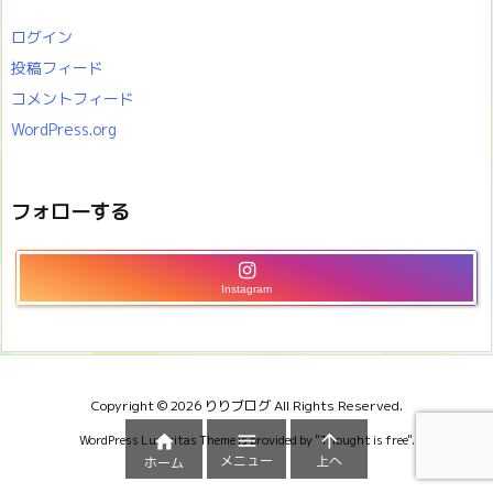
ログイン
投稿フィード
コメントフィード
WordPress.org
フォローする
Instagram
Copyright ©
2026
りりブログ
All Rights Reserved.



WordPress Luxeritas Theme is provided by "
Thought is free
".
メニュー
上へ
ホーム