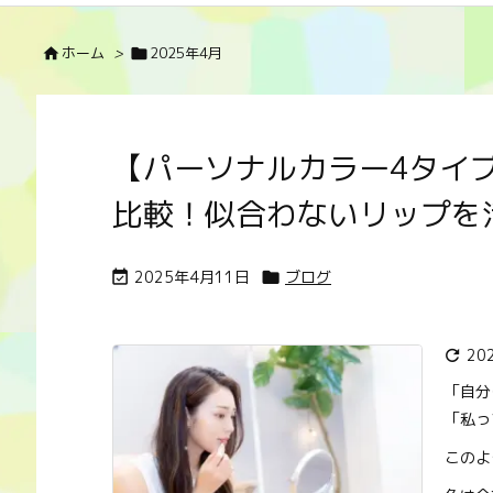
ホーム
>
2025年4月


【パーソナルカラー4タイ
比較！似合わないリップを
2025年4月11日
ブログ


20

「自分
「私っ
このよ