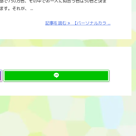
部で750万色、その中でお一人に似合う色は50色と決ま
す。それが、 ...
記事を読む
【パーソナルカラ ...