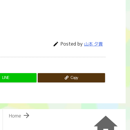
Posted by

山本 夕貴
LINE
Copy


Home