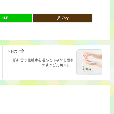
LINE
Copy

Next
肌に合う化粧水を選んであなたも憧れ
のすっぴん美人に！