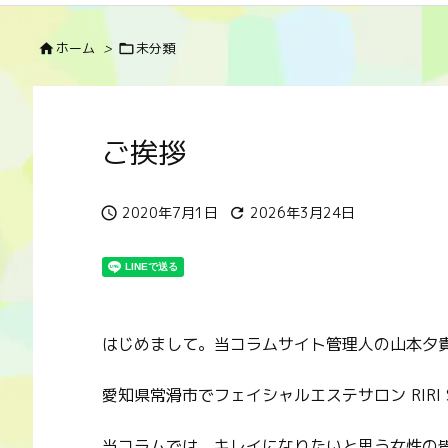
ホーム
>
未分類


ご挨拶
2020年7月1日
2026年3月24日


はじめまして。当コラムサイト管理人の山本夕
愛知県常滑市でフェイシャルエステサロン RIRI
当コラムでは、キレイになりたいと思う女性の