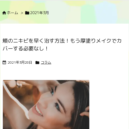
ホーム
>
2021年3月


頬のニキビを早く治す方法！もう厚塗りメイクでカ
バーする必要なし！
2021年3月28日
コラム

