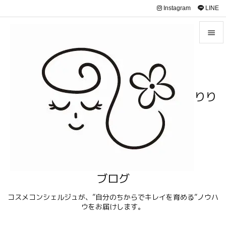
Instagram
LINE


メニュ

サイド
りり

前へ

次へ

検索
ブログ
コスメコンシェルジュが、”自分のちからでキレイを育める”ノウハ
ウをお届けします。