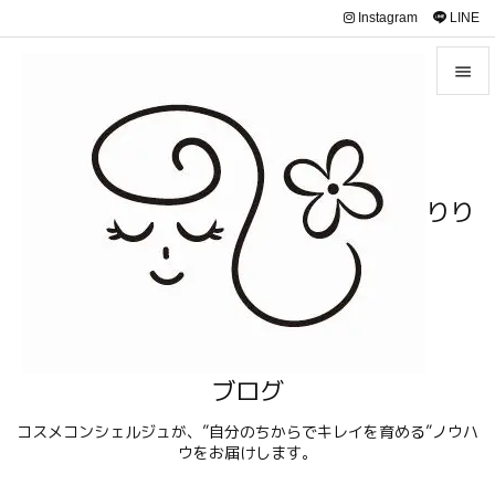
Instagram
LINE


メニュ

サイド
りり

前へ

次へ

検索
ブログ
コスメコンシェルジュが、”自分のちからでキレイを育める”ノウハ
ウをお届けします。