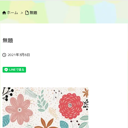
ホーム
>
無題


無題
2021年3月6日
