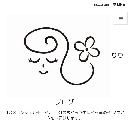
Instagram
LINE


メニュ

サイド
りり

前へ

次へ

検索
ブログ
コスメコンシェルジュが、”自分のちからでキレイを育める”ノウハ
ウをお届けします。