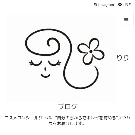
Instagram
LINE


メニュ

サイド
りり

前へ

次へ

検索
ブログ
コスメコンシェルジュが、”自分のちからでキレイを育める”ノウハ
ウをお届けします。