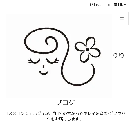
Instagram
LINE


メニュ

サイド
りり

前へ

次へ

検索
ブログ
コスメコンシェルジュが、”自分のちからでキレイを育める”ノウハ
ウをお届けします。