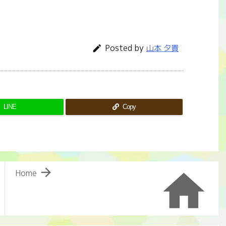
Posted by

山本 夕貴
LINE
Copy


Home