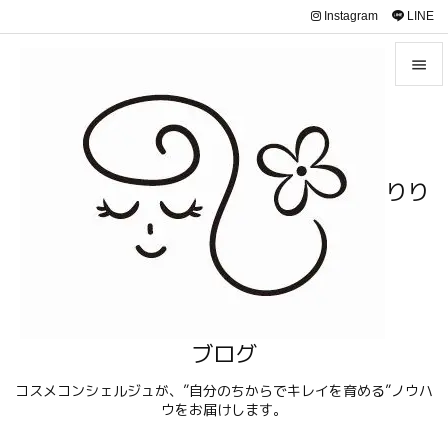
Instagram
LINE


メニュ

サイド
りり

前へ

次へ

検索
ブログ
コスメコンシェルジュが、”自分のちからでキレイを育める”ノウハ
ウをお届けします。