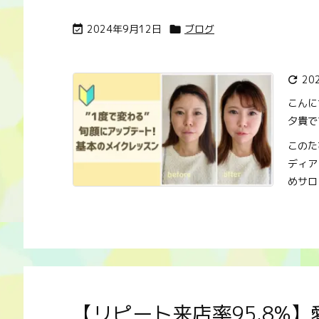
2024年9月12日
ブログ


20

こんに
夕貴で
このた
ディア
めサロン
【リピート来店率95.8%】