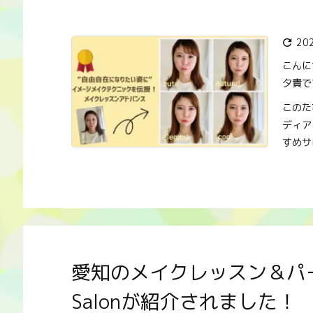
20

こんに
夕貴で
このた
ディア
すめサロ
愛知のメイクレッスン＆パー
Salonが紹介されました！