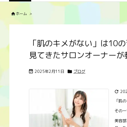
ホーム
>

「肌のキメがない」は10の
見てきたサロンオーナーが
2025年2月11日
ブログ


20

「肌の
その一
美容部