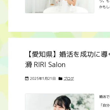
り。も
かもしれ
【愛知県】婚活を成功に導
滑 RIRI Salon
2025年1月21日
ブログ


婚活で
「自分