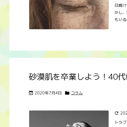
日焼け
かし、
もいるの
砂漠肌を卒業しよう！40
2020年7月4日
コラム


20

トラブ