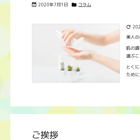
2020年7月1日
コラム


20

美人の
肌の調
選ぶこ
とくに
ために重
ご挨拶