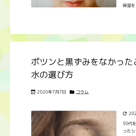
保湿をす
ポツンと黒ずみをなかった
水の選び方
2020年7月7日
コラム


20

50代
ったシ