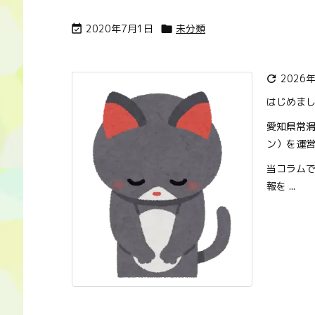
2020年7月1日
未分類


2026

はじめま
愛知県常滑
ン）を運
当コラム
報を ...