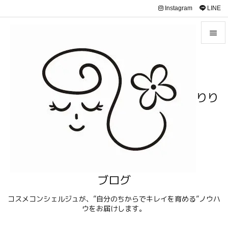
Instagram
LINE


メニュ

サイド
りり

前へ

次へ

検索
ブログ
コスメコンシェルジュが、”自分のちからでキレイを育める”ノウハ
ウをお届けします。