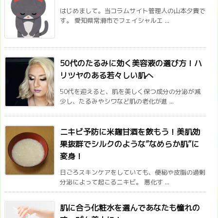
はじめまして。当コラムサイト管理人の山本夕貴で
す。 愛知県常滑市でフェイシャルエ ...
50代のたるみに効く美容液の選び方！ハ
リツヤのある若々しい肌へ
50代を迎えると、肌を美しく保つ成分の分泌が減
少し、たるみやシワなど肌の老化が進 ...
ニキビ予防に米麹甘酒を飲もう！美肌効
果抜群でシルクのような”なめらか肌”に
変身！
日ごろスキンケアをしていても、便秘や皮脂の過剰
分泌によって起こるニキビ。 悪化す ...
肌に合う化粧水を選んであなたも憧れの