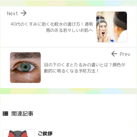

Next
40代のくすみに効く化粧水の選び方！透明
感のある若々しいお肌へ

Prev
目の下のくまとたるみの違いとは？顔色が
劇的に明るくなる予防方法！
関連記事

ご挨拶