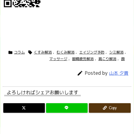
コラム
くすみ解消
,
むくみ解消
,
エイジング予防
,
シミ解消
,


マッサージ
,
眼精疲労解消
,
肩こり解消
,
顔
Posted by

山本 夕貴
よろしければシェアお願いします
Copy