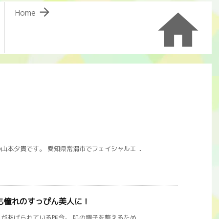


Home
本夕貴です。 愛知県常滑市でフェイシャルエ ...
も憧れのすっぴん美人に！
あげられている昨今。 肌の調子を整えるため ...