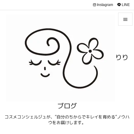
Instagram
LINE


メニュ

サイド
りり

前へ

次へ

検索
ブログ
コスメコンシェルジュが、”自分のちからでキレイを育める”ノウハ
ウをお届けします。