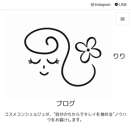
Instagram
LINE


メニュ

サイド
りり

前へ

次へ

検索
ブログ
コスメコンシェルジュが、”自分のちからでキレイを育める”ノウハ
ウをお届けします。