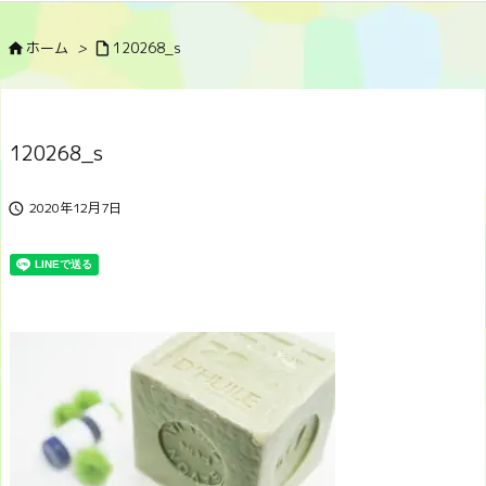
ホーム
>
120268_s


120268_s
2020年12月7日
