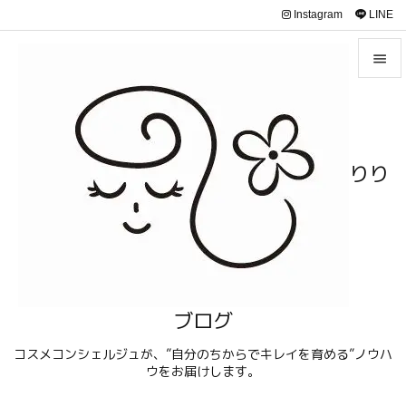
Instagram
LINE


メニュ

サイド
りり

前へ

次へ

検索
ブログ
コスメコンシェルジュが、”自分のちからでキレイを育める”ノウハ
ウをお届けします。